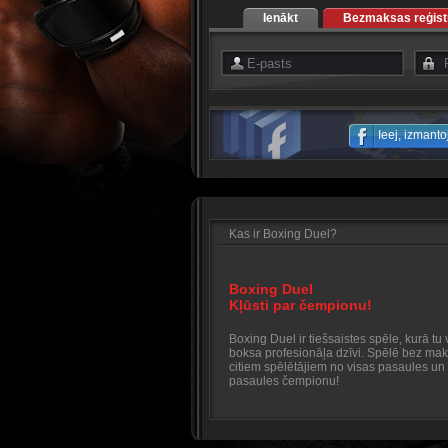
Ienākt
Bezmaksas reģistr
Ieej, izmant
Kas ir Boxing Duel?
Boxing Duel
Kļūsti par čempionu!
Boxing Duel ir tiešsaistes spēle, kurā tu v
boksa profesionāļa dzīvi. Spēlē bez mak
citiem spēlētājiem no visas pasaules un 
pasaules čempionu!