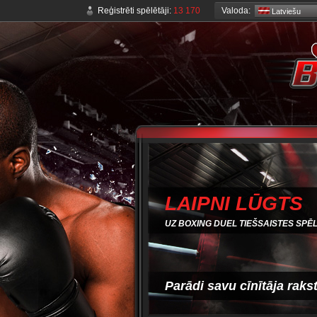
Valoda:
Reģistrēti spēlētāji:
13 170
Latviešu
LAIPNI LŪGTS
UZ BOXING DUEL TIEŠSAISTES SPĒL
Parādi savu cīnītāja raks