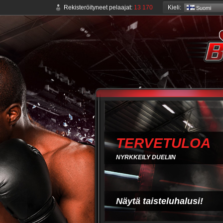
Kieli:
Rekisteröityneet pelaajat:
13 170
Suomi
TERVETULOA
NYRKKEILY DUELIIN
Näytä taisteluhalusi!