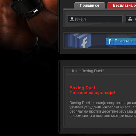
Пријави се
Бесплатна р
Пријави се 
Шта је Boxing Duel?
Boxing Duel
Постани најчувенији!
Boxing Duel је онлајн спортска игра г
уживаш узбудљив боксерски живот. Иг
бесплатно против десетине хиљада и
широм света и постани светски шамп