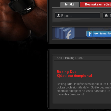
Ienākt
Bezmaksas reģistr
Ieej, izmant
Kas ir Boxing Duel?
Boxing Duel
Kļūsti par čempionu!
Boxing Duel ir tiešsaistes spēle, kurā tu v
boksa profesionāļa dzīvi. Spēlē bez mak
citiem spēlētājiem no visas pasaules un 
pasaules čempionu!