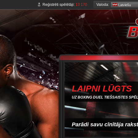
Valoda:
Reģistrēti spēlētāji:
13 170
Latviešu
LAIPNI LŪGTS
UZ BOXING DUEL TIEŠSAISTES SPĒL
Parādi savu cīnītāja raks