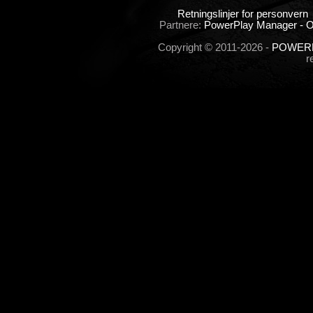
Retningslinjer for personvern
Partnere:
PowerPlay Manager - On
Copyright © 2011-2026 -
POWERP
r